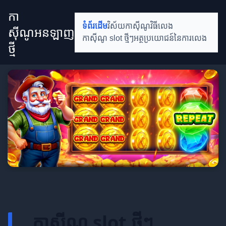
កា
ទំព័រដើម
វិស័យកាស៊ីណូ
វិធីលេង
ស៊ីណូអនឡាញ
កាស៊ីណូ slot ថ្មីៗ
អត្ថប្រយោជន៍នៃការលេង
ថ្មី
កាស៊ីណូ slot ថ្មីៗ