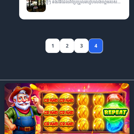
ថ្មីៗ និងវិធីដែលវាប្រែប្រួលរបៀបលេងហ្គេមរបស់
អ្នក។
1
2
3
4