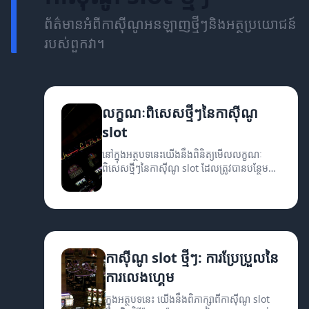
ព័ត៌មានអំពីកាស៊ីណូអនឡាញថ្មីៗនិងអត្ថប្រយោជន៍
របស់ពួកវា។
លក្ខណៈពិសេសថ្មីៗនៃកាស៊ីណូ
slot
នៅក្នុងអត្ថបទនេះយើងនឹងពិនិត្យមើលលក្ខណៈ
ពិសេសថ្មីៗនៃកាស៊ីណូ slot ដែលត្រូវបានបន្ថែម
ចូលទៅក្នុងហ្គេម។
កាស៊ីណូ slot ថ្មីៗ: ការប្រែប្រួលនៃ
ការលេងហ្គេម
ក្នុងអត្ថបទនេះ យើងនឹងពិភាក្សាពីកាស៊ីណូ slot