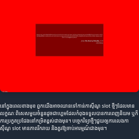
នៅក្នុងពេលខាងមុខ ពួកយើងអាចឈានទៅកាន់កាស៊ីណូ slot ថ្មីៗដែលមាន
លក្ខណៈពិសេសមួយចំនួនដូចជាហ្គេមដែលកំពុងទទួលបានការពេញនិយម ឬក៏
ការប្រកួតប្រជែងនៅកម្រិតខ្ពស់ជាងមុន។ បច្ចេកវិទ្យាថ្មីៗជួយឲ្យការលេងកា
ស៊ីណូ slot មានភាពរីករាយ និងគួរឱ្យចាប់អារម្មណ៍ជាងមុន។