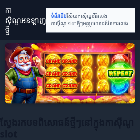
កា
ទំព័រដើម
វិស័យកាស៊ីណូ
វិធីលេង
ស៊ីណូអនឡាញ
កាស៊ីណូ slot ថ្មីៗ
អត្ថប្រយោជន៍នៃការលេង
ថ្មី
ស្វែងរកបទពិសោធន៍ថ្មីៗនៅក្នុងកាស៊ីណូ
slot