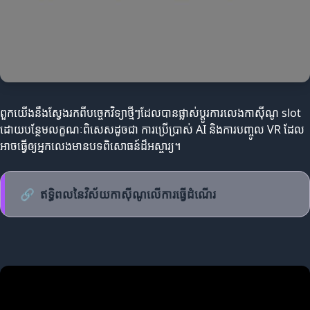
ពួកយើងនឹងស្វែងរកពីបច្ចេកវិទ្យាថ្មីៗដែលបានផ្លាស់ប្តូរការលេងកាស៊ីណូ slot
ដោយបន្ថែមលក្ខណៈពិសេសដូចជា ការប្រើប្រាស់ AI និងការបញ្ចូល VR ដែល
អាចធ្វើឲ្យអ្នកលេងមានបទពិសោធន៍ដ៏អស្ចារ្យ។
🔗
ឥទ្ធិពលនៃវិស័យកាស៊ីណូលើការធ្វើដំណើរ