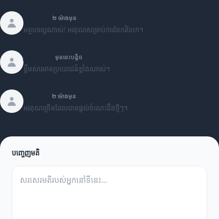
Olivia
២ ម៉ោងមុន
អត្ថបទល្អណាស់! អរគុណសម្រាប់ការចែករំលែក។
Jordan
មុននេះបន្តិច
ខ្លឹមសារមានប្រយោជន៍ខ្លាំងណាស់។
David
២ ម៉ោងមុន
អរគុណច្រើនដែលបានផ្តល់ចំណេះដឹងថ្មីៗ។
បញ្ចេញមតិ