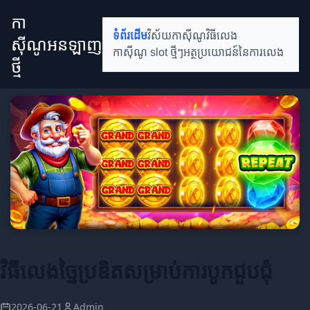
កា
ទំព័រដើម
វិស័យកាស៊ីណូ
វិធីលេង
ស៊ីណូអនឡាញ
កាស៊ីណូ slot ថ្មីៗ
អត្ថប្រយោជន៍នៃការលេង
ថ្មី
វិធីលេងច្នៃប្រឌិតសម្រាប់ការបូកជួបជុំ
2026-06-21
Admin