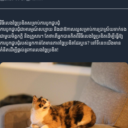
វិធីលេងច្នៃប្រឌិតសម្រាប់ការបូកជួបជុំ
ការបូកជួបជុំជាអារម្មណ៍សប្បាយ និងជាឱកាសល្អសម្រាប់ការប្រាស្រ័យទាក់ទង
ជាមួយមិត្តភក្តិ និងគ្រួសារ។ តែថាតើអ្នកបានគិតពីវិធីលេងច្នៃប្រឌិតដើម្បីធ្វើឱ្យ
ការបូកជួបជុំរបស់អ្នកកាន់តែមានភាពច្នៃប្រឌិតដែរឬទេ? នៅទីនេះយើងមាន
គំនិតដើម្បីផ្តល់នូវការលេងច្នៃប្រឌិត!