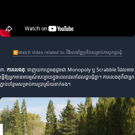
▶
Watch Video related to: វិធីលេងច្នៃប្រឌិតសម្រាប់ការបូកជួបជុំ
៣.
ការលេងតុ
: ទាញយកហ្គេមតុដូចជា Monopoly ឬ Scrabble ដែលអាច
ធ្វើឱ្យអ្នកមានអារម្មណ៍សប្បាយក្នុងពេលវេលាដែលជួបជុំគ្នា។ ការលេងតុក៏ជាអ្នក
ភ្ជាប់បន្ថែមសម្រាប់ការប្រាស្រ័យទាក់ទង។