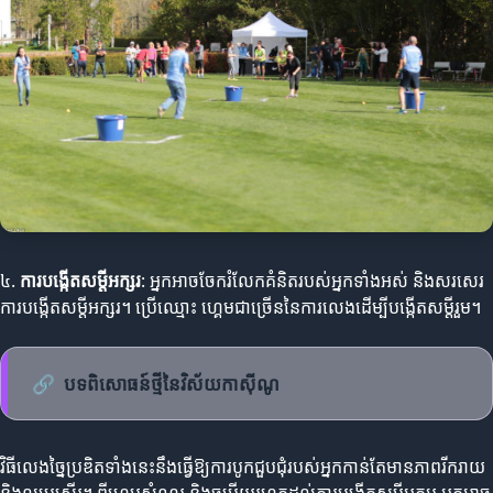
៤.
ការបង្កើតសម្តីអក្សរ
: អ្នកអាចចែករំលែកគំនិតរបស់អ្នកទាំងអស់ និងសរសេរ
ការបង្កើតសម្តីអក្សរ។ ប្រើឈ្មោះ ហ្គេមជាច្រើននៃការលេងដើម្បីបង្កើតសម្តីរួម។
🔗
បទពិសោធន៍ថ្មីនៃវិស័យកាស៊ីណូ
វិធីលេងច្នៃប្រឌិតទាំងនេះនឹងធ្វើឱ្យការបូកជួបជុំរបស់អ្នកកាន់តែមានភាពរីករាយ