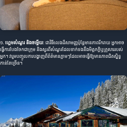
១.
ហ្គេមសំណួរ និងចម្លើយ
: ជាវិធីលេងដ៏សាមញ្ញប៉ុន្តែមានភាពរីករាយ អ្នកអាច
ធ្វើការបែងចែកជាក្រុម និងសួរពីសំណួរដែលទាក់ទងនឹងមិត្តភក្តិឬគ្រួសាររបស់
អ្នក។ វារួមបញ្ចូលការបង្ហាញពីព័ត៌មានភ្លាមៗដែលអាចធ្វើឱ្យមានភាពជិតស្និទ្ធ
កាន់តែច្រើន។