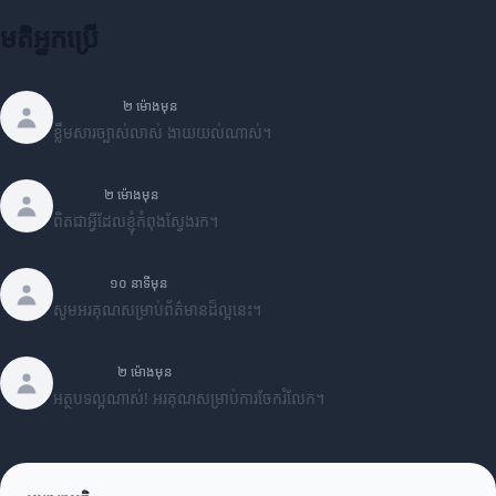
មតិអ្នកប្រើ
Emma
២ ម៉ោងមុន
ខ្លឹមសារច្បាស់លាស់ ងាយយល់ណាស់។
Alex
២ ម៉ោងមុន
ពិតជាអ្វីដែលខ្ញុំកំពុងស្វែងរក។
Mike
១០ នាទីមុន
សូមអរគុណសម្រាប់ព័ត៌មានដ៏ល្អនេះ។
David
២ ម៉ោងមុន
អត្ថបទល្អណាស់! អរគុណសម្រាប់ការចែករំលែក។