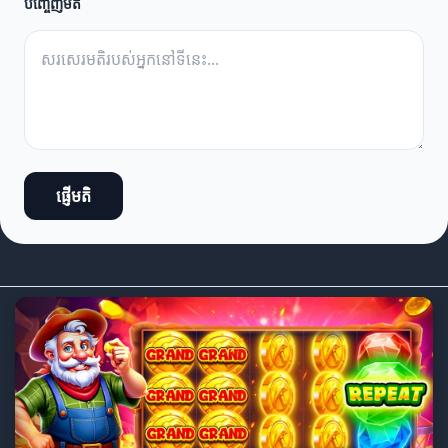
បញ្ចេញមតិ
ផ្ញើមតិ