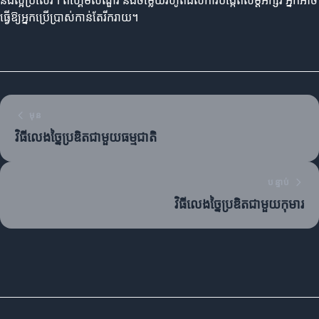
និងល្អប្រសើរ។ ពីហ្គេមសំណួរ និងចម្លើយរហូតដល់ការបង្កើតសម្តីអក្សរ អ្នកអាច
ធ្វើឱ្យអ្នកប្រើប្រាស់កាន់តែរីករាយ។
មុន
វិធីលេងច្នៃប្រឌិតជាមួយធម្មជាតិ
បន្ទាប់
វិធីលេងច្នៃប្រឌិតជាមួយកុមារ