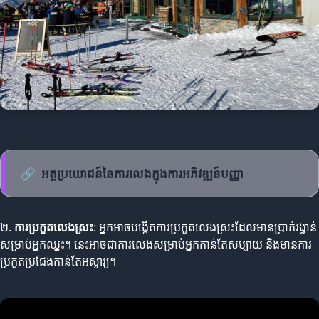
🔗
អត្ថប្រយោជន៍នៃការលេងក្នុងការអភិវឌ្ឍន៍បញ្ញា
២.
ការប្រកួតលេងស្រះ
: អ្នកអាចបង្កើតការប្រកួតលេងស្រះដែលមានប្រាក់រង្វាន់
សម្រាប់អ្នកឈ្នះ។ នេះអាចជាការលេងសម្រាប់អ្នកកាន់តែសប្បាយ និងមានការ
ប្រកួតប្រជែងកាន់តែអស្ចារ្យ។