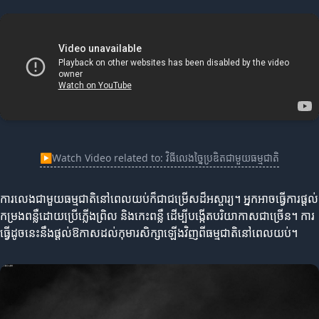
▶
Watch Video related to: វិធីលេងច្នៃប្រឌិតជាមួយធម្មជាតិ
ការលេងជាមួយធម្មជាតិនៅពេលយប់ក៏ជាជម្រើសដ៏អស្ចារ្យ។ អ្នកអាចធ្វើការផ្តល់
កម្រងពន្លឺដោយប្រើភ្លើងព្រិល និងកេះពន្លឺ ដើម្បីបង្កើតបរិយាកាសជាច្រើន។ ការ
ធ្វើដូចនេះនឹងផ្តល់ឱកាសដល់កុមារសិក្សាឡើងវិញពីធម្មជាតិនៅពេលយប់។