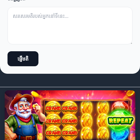
ផ្ញើមតិ