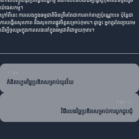
ឱកាសបញ្ចូលនូវប្រព័ន្ធសេដ្ឋកិច្ច និងការបប៉នប៉ងដើម្បីធ្វើឱ្យកុមារបានចូលរួម
យ៉ាងសកម្ម។
ក្រៅពីនេះ ការលេងក្នុងធម្មជាតិមិនត្រឹមតែជាការទាក់ទាញប៉ុណ្ណោះទេ ប៉ុន្តែជា
ការបង្កើនសុខភាព និងសុខភាពផ្លូវចិត្តសម្រាប់កុមារ។ ដូច្នេះ អ្នកគួរតែព្យាយាម
ដើម្បីចូលរួមក្នុងការលេងនៅក្នុងធម្មជាតិជាមួយកុមារ។
មុន
គំនិតហ្គេមច្នៃប្រឌិតសម្រាប់យុវវ័យ
បន្ទាប់
វិធីលេងច្នៃប្រឌិតសម្រាប់ការបូកជួបជុំ