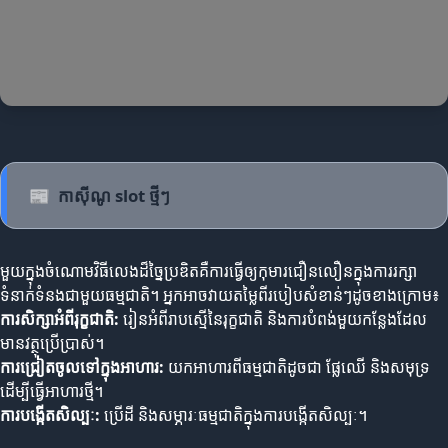
📰
កាស៊ីណូ slot ថ្មីៗ
មួយក្នុងចំណោមវិធីលេងដ៏ច្នៃប្រឌិតគឺការធ្វើឲ្យកុមារជឿនលឿនក្នុងការរក្សា
ទំនាក់ទំនងជាមួយធម្មជាតិ។ អ្នកអាចវាយតម្លៃពីរបៀបសំខាន់ៗដូចខាងក្រោម៖
ការសិក្សាអំពីរុក្ខជាតិ:
រៀនអំពីរាបស្មើនៃរុក្ខជាតិ និងការបំពង់មួយកន្លែងដែល
មានវត្ថុប្រើប្រាស់។
ការជ្រៀតចូលទៅក្នុងអាហារ:
យកអាហារពីធម្មជាតិដូចជា ផ្លែឈើ និងសមុទ្រ
ដើម្បីធ្វើអាហារថ្មី។
ការបង្កើតសិល្បៈ:
ប្រើដី និងសម្ភារៈធម្មជាតិក្នុងការបង្កើតសិល្បៈ។