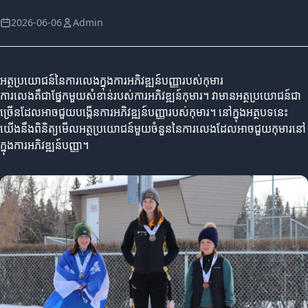
2026-06-06
Admin
អត្ថប្រយោជន៍នៃការលេងក្នុងការអភិវឌ្ឍន៍បញ្ញារបស់កុមារ
ការលេងគឺជាផ្នែកមួយសំខាន់របស់ការអភិវឌ្ឍន៍កុមារ។ វាមានអត្ថប្រយោជន៍ជា
ច្រើនដែលអាចជួយបង្កើនការអភិវឌ្ឍន៍បញ្ញារបស់កុមារ។ នៅក្នុងអត្ថបទនេះ
យើងនឹងពិនិត្យមើលអត្ថប្រយោជន៍មួយចំនួននៃការលេងដែលអាចជួយកុមារនៅ
ក្នុងការអភិវឌ្ឍន៍បញ្ញា។