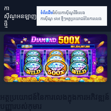
កា
ទំព័រដើម
វិស័យកាស៊ីណូ
វិធីលេង
ស៊ីណូអនឡាញ
កាស៊ីណូ slot ថ្មីៗ
អត្ថប្រយោជន៍នៃការលេង
ថ្មី
អត្ថប្រយោជន៍នៃការលេងក្នុងការអភិវឌ្ឍន៍
បញ្ញារបស់កុមារ