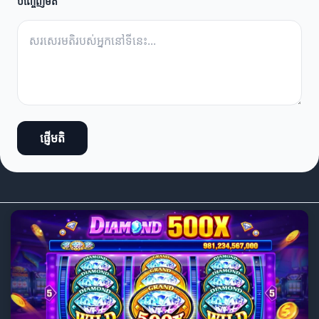
បញ្ចេញមតិ
ផ្ញើមតិ