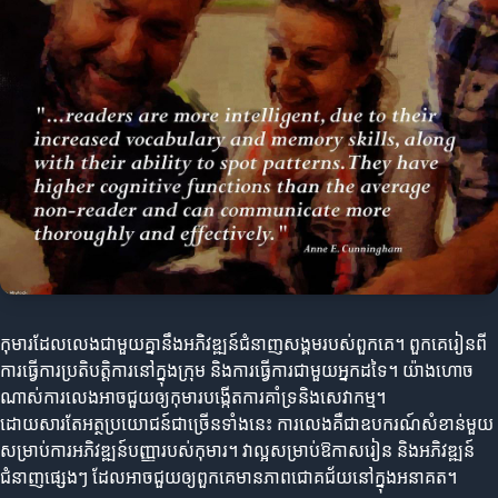
កុមារដែលលេងជាមួយគ្នានឹងអភិវឌ្ឍន៍ជំនាញសង្គមរបស់ពួកគេ។ ពួកគេរៀនពី
ការធ្វើការប្រតិបត្តិការនៅក្នុងក្រុម និងការធ្វើការជាមួយអ្នកដទៃ។ យ៉ាងហោច
ណាស់ការលេងអាចជួយឲ្យកុមារបង្កើតការគាំទ្រនិងសេវាកម្ម។
ដោយសារតែអត្ថប្រយោជន៍ជាច្រើនទាំងនេះ ការលេងគឺជាឧបករណ៍សំខាន់មួយ
សម្រាប់ការអភិវឌ្ឍន៍បញ្ញារបស់កុមារ។ វាល្អសម្រាប់ឱកាសរៀន និងអភិវឌ្ឍន៍
ជំនាញផ្សេងៗ ដែលអាចជួយឲ្យពួកគេមានភាពជោគជ័យនៅក្នុងអនាគត។