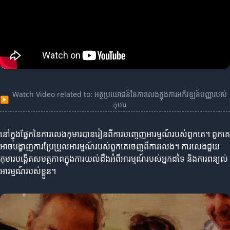
Watch Video related to: អត្ថប្រយោជន៍នៃការលេងក្នុងការអភិវឌ្ឍន៍បញ្ញារបស់
▶
កុមារ
នៅក្នុងផ្នែកនៃការលេងកុមារបានរៀនពីការបញ្ចេញអារម្មណ៍របស់ពួកគេ។ ពួកគេ
អាចបង្ហាញការប្រែប្រួលអារម្មណ៍របស់ពួកគេចេញពីការលេង។ ការលេងជួយ
កុមារបង្កើតសមត្ថភាពក្នុងការយល់ដឹងអំពីអារម្មណ៍របស់អ្នកដទៃ និងការពន្យល់
អារម្មណ៍របស់ខ្លួន។