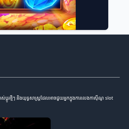
ស់ប្តូរថ្មីៗ និងយុទ្ធសាស្ត្រដែលអាចជួយអ្នកក្នុងការលេងកាស៊ីណូ slot