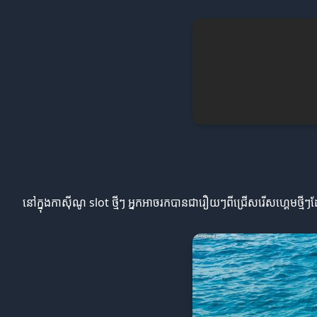
នៅក្នុងកាស៊ីណូ slot ថ្មីៗ អ្នកអាចរកបានជារឿយៗពីជ្រើសរើសហ្គេមថ្មីៗ