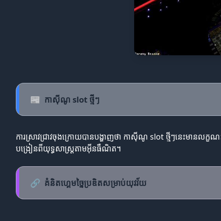
📰
កាស៊ីណូ slot ថ្មីៗ
ការស្រាវជ្រាវចុងក្រោយបានបង្ហាញថា កាស៊ីណូ slot ថ្មីៗនេះមានលក្
បង្រៀនពីយុទ្ធសាស្ត្រតាមអ៊ីនធឺណិត។
🔗
គំនិតហ្គេមច្នៃប្រឌិតសម្រាប់យុវវ័យ