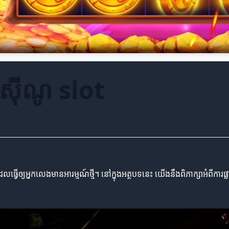
កាស៊ីណូ slot
្វើឲ្យអ្នកលេងមានអារម្មណ៍ថ្មី។ នៅក្នុងអត្ថបទនេះ យើងនឹងពិភាក្សាអំពីការផ្លា