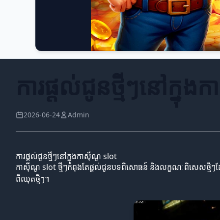
ការផ្តល់ជូនថ្មីៗនៅក្នុង
2026-06-24
Admin
ការផ្តល់ជូនថ្មីៗនៅក្នុងកាស៊ីណូ slot
កាស៊ីណូ slot ថ្មីៗកំពុងតែផ្តល់ជូនបទពិសោធន៍ និងលក្ខណៈពិសេសថ្មីៗដែលធ
ពីឈុតថ្មីៗ។