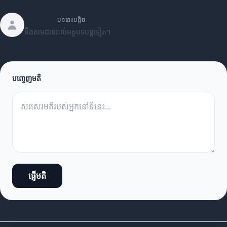
Jordan
មុននេះបន្តិច
នឹងតាមដានរាល់អត្ថបទបន្តទៀត។
បញ្ចេញមតិ
ផ្ញើមតិ