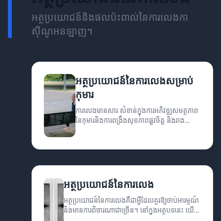
អត្ថប្រយោជន៍និងផលប៉ះពាល់នៃការលេងកា
ស៊ីណូអនឡាញ។
អត្ថប្រយោជន៍នៃការលេងសម្រាប់
កុមារ
ការលេងមានសារៈសំខាន់ក្នុងការអភិវឌ្ឍសមត្ថភាព
នៃកុមារនិងការពង្រឹងសុខភាពផ្លូវចិត្ត និងរាង
កាយ។
អត្ថប្រយោជន៍នៃការលេង
អត្ថប្រយោជន៍នៃការលេងគឺជាអ្វីដែលគួរឱ្យចាប់អារម្មណ៍
និងមានការពិចារណាជាច្រើន។ នៅក្នុងអត្ថបទនេះ យើង
នឹងស្វែងយល់អំពីអត្ថប្រយោជន៍នៃការលេងសម្រាប់