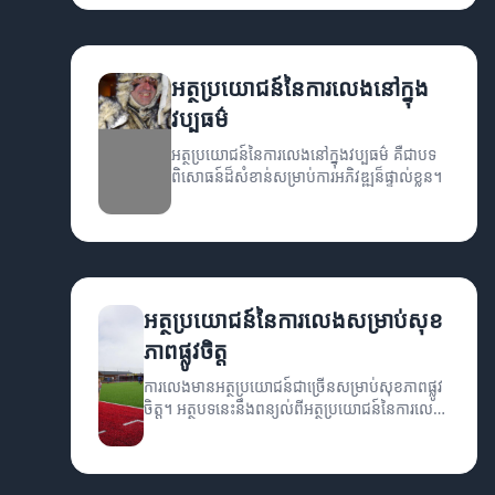
អត្ថប្រយោជន៍នៃការលេងនៅក្នុង
វប្បធម៌
អត្ថប្រយោជន៍នៃការលេងនៅក្នុងវប្បធម៌ គឺជាបទ
ពិសោធន៍ដ៏សំខាន់សម្រាប់ការអភិវឌ្ឍន៏ផ្ទាល់ខ្លួន។
អត្ថប្រយោជន៍នៃការលេងសម្រាប់សុខ
ភាពផ្លូវចិត្ត
ការលេងមានអត្ថប្រយោជន៍ជាច្រើនសម្រាប់សុខភាពផ្លូវ
ចិត្ត។ អត្ថបទនេះនឹងពន្យល់ពីអត្ថប្រយោជន៍នៃការលេង
និងរបៀបដែលវាអាចជួយឲ្យអ្នកមានសុខភាពផ្លូវចិត្តល្អ
ប្រសើរ។