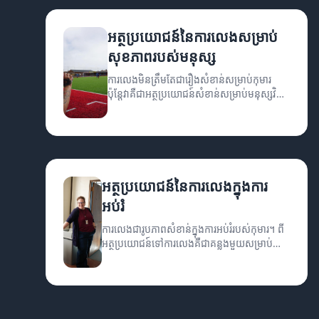
អត្ថប្រយោជន៍នៃការលេងសម្រាប់
សុខភាពរបស់មនុស្ស
ការលេងមិនត្រឹមតែជារឿងសំខាន់សម្រាប់កុមារ
ប៉ុន្តែវាគឺជាអត្ថប្រយោជន៍សំខាន់សម្រាប់មនុស្សវិញ
ផងដែរ។
អត្ថប្រយោជន៍នៃការលេងក្នុងការ
អប់រំ
ការលេងជារូបភាពសំខាន់ក្នុងការអប់រំរបស់កុមារ។ ពី
អត្ថប្រយោជន៍ទៅការលេងគឺជាគន្លងមួយសម្រាប់ការ
អភិវឌ្ឍន៍គ្រប់ជំហាន។