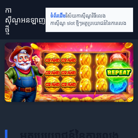
កា
ទំព័រដើម
វិស័យកាស៊ីណូ
វិធីលេង
ស៊ីណូអនឡាញ
កាស៊ីណូ slot ថ្មីៗ
អត្ថប្រយោជន៍នៃការលេង
ថ្មី
អត្ថប្រយោជន៍នៃការលេង