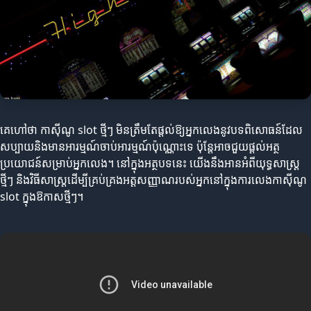
គេហៅថា កាស៊ីណូ slot ថ្មីៗ មិនត្រឹមតែផ្តល់ឱ្យអ្នកលេងនូវបទពិសោធន៍ដែល
សប្បាយនិងមានអារម្មណ៍ចាប់អារម្មណ៍ប៉ុណ្ណោះទេ ប៉ុន្តែអាចជួយផ្តល់អត្ថ
ប្រយោជន៍សម្រាប់អ្នកលេង។ នៅក្នុងអត្ថបទនេះ យើងនឹងអានអំពីយុទ្ធសាស្ត្រ
ថ្មីៗ និងវិធីសាស្ត្រដើម្បីគ្រប់គ្រងអត្តសញ្ញាណរបស់អ្នកនៅក្នុងការលេងកាស៊ីណូ
slot ក្នុងឱកាសថ្មីៗ។