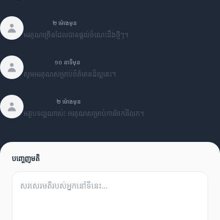
Sarah
២ ម៉ោងមុន
អរគុណច្រើនដែលបានផ្តល់ចំណេះដឹងថ្មីៗ។
Emma
១០ នាទីមុន
សូមអរគុណសម្រាប់ព័ត៌មានដ៏ល្អនេះ។
Sophia
២ ម៉ោងមុន
អត្ថបទល្អណាស់! អរគុណសម្រាប់ការចែករំលែក។
បញ្ចេញមតិ