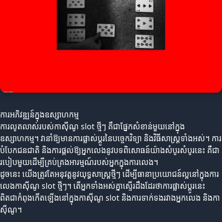
ការអភិវឌ្ឍន៍ក្នុងឧស្សាហកម្ម
ការលូតលាស់របស់កាស៊ីណូ slot ថ្មីៗ គឺជាផ្នែកសំខាន់មួយនៅក្នុង
ឧស្សាហកម្ម។ វានាំឱ្យមានការផ្លាស់ប្តូរនៃបច្ចេកវិទ្យា និងវិធីសាស្ត្រទាំងអស់។ ការ
បំបែកជនជាតិ និងការផ្តល់ឱ្យអ្នកលេងនូវបទពិសោធន៍យ៉ាងសំបូរសំបូរនេះ គឺជា
របៀបមួយដើម្បីគ្រប់គ្រងអារម្មណ៍របស់អ្នកក្នុងការលេង។
ដូចនេះ យើងត្រូវតែអនុវត្តនូវយុទ្ធសាស្ត្រថ្មីៗ ដើម្បីធានាប្រយោជន៍ល្អនៅក្នុងការ
លេងកាស៊ីណូ slot ថ្មីៗ។ តើអ្នកទាំងអស់គ្នាស្ទើរ​ដឹងដែរថាការផ្លាស់ប្តូរ​នេះ
ពិតជាកំពុងកើតឡើងនៅក្នុងកាស៊ីណូ slot និងការទាក់ទងរវាងអ្នកលេង និងកា
ស៊ីណូ។