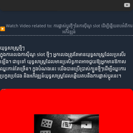
Watch Video related to: ការផ្លាស់ប្តូរថ្មីៗនៃកាស៊ីណូ slot ដើម្បីឆ្លើយតបអំពីការ
▶
អភិវឌ្ឍន៍
យុទ្ធសាស្ត្រថ្មីៗ
ក្នុងការលេងកាស៊ីណូ slot ថ្មីៗ អ្នកលេងត្រូវតែមានយុទ្ធសាស្ត្រដែលប្រសើរ
ឡើង។ ជាទូទៅ យុទ្ធសាស្ត្រដែលមានប្រសិទ្ធភាពអាចជួយឱ្យអ្នកមានឱកាស
ឈ្នះកាន់តែច្រើន។ ក្នុងបំណងនេះ យើងបានប្រើប្រាស់ក្បួនថ្មីៗដើម្បីឈ្នះការ
ប្រកួតប្រជែង និងអភិវឌ្ឍន៍យុទ្ធសាស្ត្រដែលឆ្លើយតបនឹងការផ្លាស់ប្តូរនេះ។