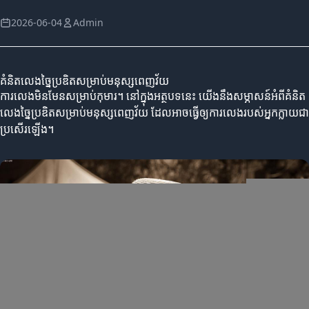
2026-06-04
Admin
គំនិតលេងច្នៃប្រឌិតសម្រាប់មនុស្សពេញវ័យ
ការលេងមិនមែនសម្រាប់កុមារ។ នៅក្នុងអត្ថបទនេះ យើងនឹងសម្ភាសន៍អំពីគំនិត
លេងច្នៃប្រឌិតសម្រាប់មនុស្សពេញវ័យ ដែលអាចធ្វើឲ្យការលេងរបស់អ្នកក្លាយជា
ប្រសើរឡើង។