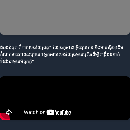
ដំបូងបំផុត គឺការលេងល្បែងតុ។ ល្បែងតុមានច្រើនប្រភេទ និងអាចធ្វើឲ្យដើម
កំណត់មានភាពសប្បាយ។ អ្នកអាចលេងល្បែងមួយឬពីរដើម្បីពង្រឹងទំនាក់
ទំនងជាមួយមិត្តភក្តិ។