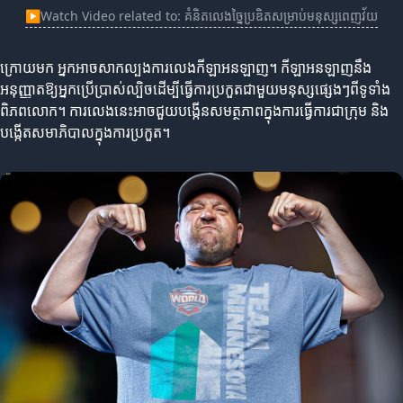
▶
Watch Video related to: គំនិតលេងច្នៃប្រឌិតសម្រាប់មនុស្សពេញវ័យ
ក្រោយមក អ្នកអាចសាកល្បងការលេងកីឡាអនឡាញ។ កីឡាអនឡាញនឹង
អនុញ្ញាតឱ្យអ្នកប្រើប្រាស់ល្បិចដើម្បីធ្វើការប្រកួតជាមួយមនុស្សផ្សេងៗពីទូទាំង
ពិភពលោក។ ការលេងនេះអាចជួយបង្កើនសមត្ថភាពក្នុងការធ្វើការជាក្រុម និង
បង្កើតសមាភិបាលក្នុងការប្រកួត។