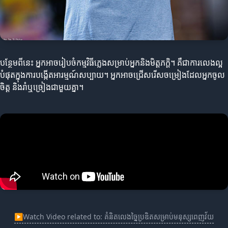
បន្ថែមពីនេះ អ្នកអាចរៀបចំកម្មវិធីភ្លេងសម្រាប់អ្នកនិងមិត្តភក្តិ។ គឺជាការលេងល្អ
បំផុតក្នុងការបង្កើតអារម្មណ៍សប្បាយ។ អ្នកអាចជ្រើសរើសចម្រៀងដែលអ្នកចូល
ចិត្ត និងរាំឬច្រៀងជាមួយគ្នា។
▶
Watch Video related to: គំនិតលេងច្នៃប្រឌិតសម្រាប់មនុស្សពេញវ័យ