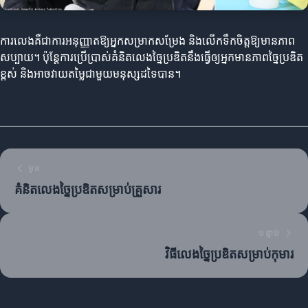
ការលេងគឺជាការអនុញ្ញាតឱ្យអ្នកសម្រាកសម្រែង និងលើកទឹកចិត្តឱ្យមានភាព
សប្បាយ។ ប៉ុន្តែការប្រើប្រាស់គំនិតលេងច្នៃប្រឌិតនឹងធ្វើឲ្យអ្នកមានភាពច្នៃប្រឌិត
ខ្ពស់ និងអាចវាយតម្លៃជាមួយមនុស្សដទៃបាន។
មុន
គំនិតលេងច្នៃប្រឌិតសម្រាប់គ្រួសារ
បន្ទាប់
វិធីលេងច្នៃប្រឌិតសម្រាប់កុមារ