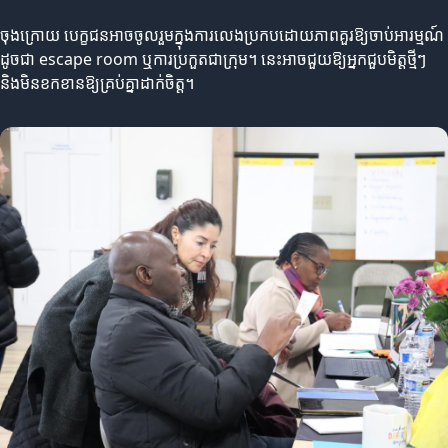
ចុងក្រោយ បេក្ខជនអាចចូលរួមក្នុងការលេងប្រកបដោយភាពគួរឱ្យចាប់អារម្មណ៍
ដូចជា escape room ឬការប្រកួតជាក្រុម។ នេះអាចជួយឱ្យអ្នកជួបមិត្តថ្មីៗ
និងមិនខកខានឱ្យគ្រប់គ្នាដាក់ចិត្ត។