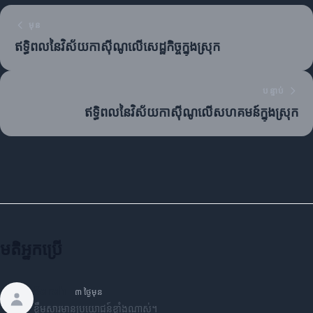
មុន
ឥទ្ធិពលនៃវិស័យកាស៊ីណូលើសេដ្ឋកិច្ចក្នុងស្រុក
បន្ទាប់
ឥទ្ធិពលនៃវិស័យកាស៊ីណូលើសហគមន៍ក្នុងស្រុក
មតិអ្នកប្រើ
Sarah
៣ ថ្ងៃមុន
ខ្លឹមសារមានប្រយោជន៍ខ្លាំងណាស់។