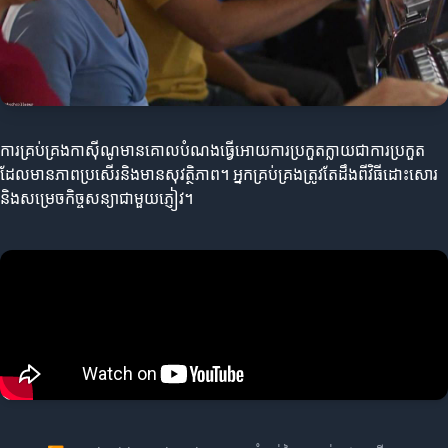
ការគ្រប់គ្រងកាស៊ីណូមានគោលបំណងធ្វើអោយការប្រកួតក្លាយជាការប្រកួត
ដែលមានភាពប្រសើរនិងមានសុវត្ថិភាព។ អ្នកគ្រប់គ្រងត្រូវតែដឹងពីវិធីដោះសោរ
និងសម្រេចកិច្ចសន្យាជាមួយភ្ញៀវ។