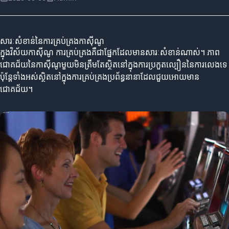
សារៈសំខាន់នៃការគ្រប់គ្រងកាស៊ីណូ
ក្នុងវិស័យកាស៊ីណូ ការគ្រប់គ្រងគឺជាផ្នែកដែលមានសារៈសំខាន់ណាស់។ ភាព
ជោគជ័យនៃកាស៊ីណូមួយមិនត្រឹមតែស្ថិតនៅក្នុងការប្រកួតល្បឿននៃការលេងទេ
ប៉ុន្តែទាំងអស់ស្ថិតនៅក្នុងការគ្រប់គ្រងប្រព័ន្ធនានាដែលជួយអោយមាន
ជោគជ័យ។