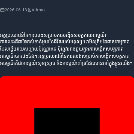
2026-06-13
Admin
អត្ថប្រយោជន៍នៃការលេងសម្រាប់ការបង្កើតសមត្ថភាពអារម្មណ៍
ការលេងគឺជាផ្នែកសំខាន់មួយនៃជីវិតរបស់មនុស្ស។ វាមិនត្រឹមតែជាសកម្មភាព
ដែលធ្វើអោយសប្បាយប៉ុណ្ណោះទេ ប៉ុន្តែវា​អាចជួយក្នុងការបង្កើតសមត្ថភាព
អារម្មណ៍បានផងដែរ។ អត្ថប្រយោជន៍នៃការលេងសម្រាប់ការបង្កើតសមត្ថភាព
អារម្មណ៍គឺជាអារម្មណ៍សុខស្រួល និងអារម្មណ៍គាំទ្រដែលមាននៅក្នុងខ្លួនយើង។