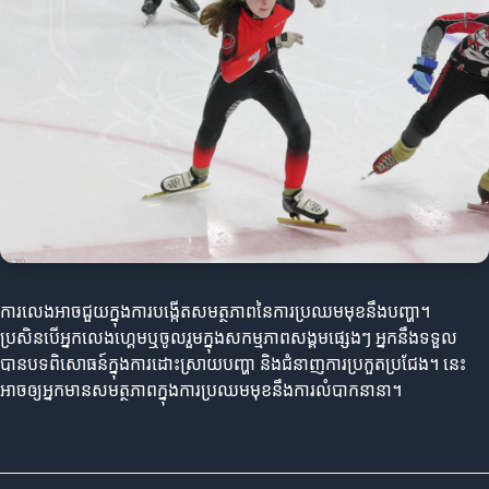
ការលេងអាចជួយក្នុងការបង្កើតសមត្ថភាពនៃការប្រឈមមុខនឹងបញ្ហា។
ប្រសិនបើអ្នកលេងហ្គេមឬចូលរួមក្នុងសកម្មភាពសង្គមផ្សេងៗ អ្នកនឹងទទួល
បានបទពិសោធន៍ក្នុងការដោះស្រាយបញ្ហា និងជំនាញការប្រកួតប្រជែង។ នេះ
អាចឲ្យអ្នកមានសមត្ថភាពក្នុងការប្រឈមមុខនឹងការលំបាកនានា។